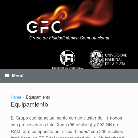
Saltar
al
contenido
Grupo de Fluidodinámica Computacional
Menú
Home
»
Equipamiento
Equipamiento
El Grupo cuenta actualmente con un cluster de 11 nodos
con procesadores Intel Xeon (96 núcleos) y 292 GB de
RAM, otro compuesto por cinco “blades” con 200 núcleos
Intel Xeon y 1 TB RAM y conectividad de 56 Gb Infiniband