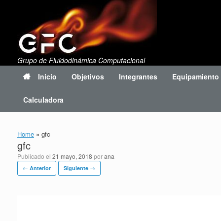
Saltar
al
contenido
Grupo de Fluidodinámica Computacional
Inicio
Objetivos
Integrantes
Equipamiento
Calculadora
Home
»
gfc
gfc
Publicado el
21 mayo, 2018
por
ana
← Anterior
Siguiente →