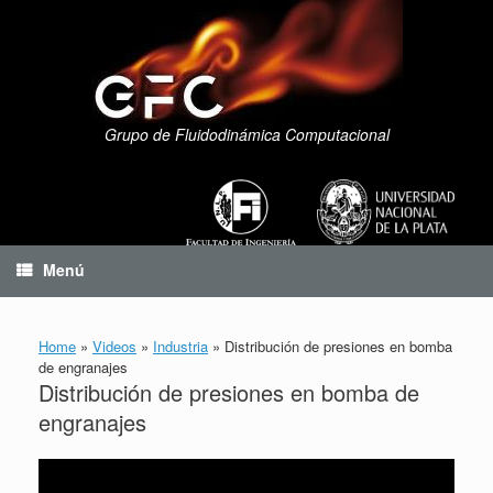
Saltar
al
contenido
Grupo de Fluidodinámica Computacional
Menú
Home
»
Videos
»
Industria
»
Distribución de presiones en bomba
de engranajes
Distribución de presiones en bomba de
engranajes