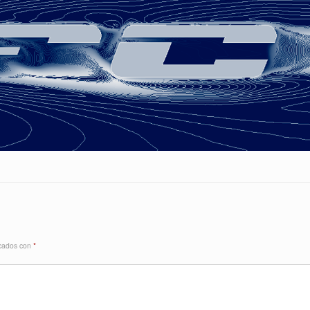
rcados con
*