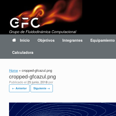
Saltar
al
contenido
Grupo de Fluidodinámica Computacional
Inicio
Objetivos
Integrantes
Equipamiento
Calculadora
Home
»
cropped-gfcazul.png
cropped-gfcazul.png
Publicado el
25 junio, 2018
por
← Anterior
Siguiente →